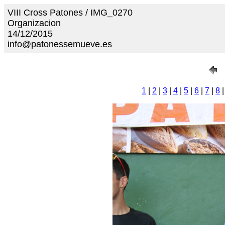
VIII Cross Patones / IMG_0270
Organizacion
14/12/2015
info@patonessemueve.es
1
|
2
|
3
|
4
|
5
|
6
|
7
|
8